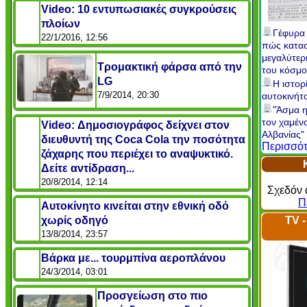
Video: 10 εντυπωσιακές συγκρούσεις
πλοίων
Γέφυρα 
22/1/2016, 12:56
πώς κατα
μεγαλύτερ
Τρομακτική φάρσα από την
του κόσμ
LG
Η ιστορ
7/9/2014, 20:30
αυτοκινήτ
"Άσμα η
τον χαμέν
Video: Δημοσιογράφος δείχνει στον
Αλβανίας"
διευθυντή της Coca Cola την ποσότητα
Περισσότ
ζάχαρης που περιέχει το αναψυκτικό.
Δείτε αντίδραση...
20/8/2014, 12:14
Σχεδόν 
Π
Αυτοκίνητο κινείται στην εθνική οδό
χωρίς οδηγό
TV 
13/8/2014, 23:57
Βάρκα με... τουρμπίνα αεροπλάνου
24/3/2014, 03:01
Προσγείωση στο πιο