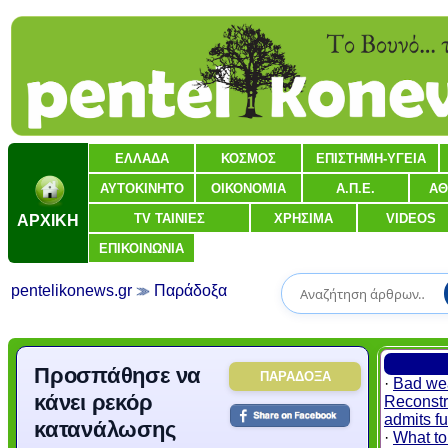
ΕΛΛΑΔΑ
ΚΟΣΜΟΣ
ΕΠΙΣΤΗΜΗ-ΥΓΕΙΑ
ΑΥΤΟΚΙΝΗΤΟ
ΟΙΚΟΝΟΜΙΑ
Α.Π.Ε.
ΑΘ
ΑΡΧΙΚΗ
TV ΤΑΙΝΙΕΣ
ΧΡΗΣΙΜΑ
VIDEOS
ΕΠΙΚΟΙΝΩΝΙΑ
pentelikonews.gr
Παράδοξα
Προσπάθησε να
ΠΑΡΑΔΟΞΑ
·
Bad wea
κάνει ρεκόρ
Reconstr
admits fu
κατανάλωσης
·
What to