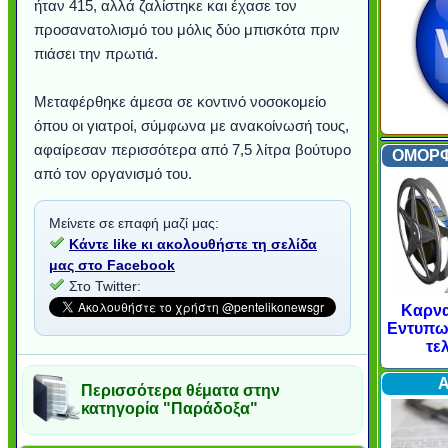
ήταν 415, αλλά ζαλίστηκε και έχασε τον
προσανατολισμό του μόλις δύο μπισκότα πριν
πιάσει την πρωτιά.
Μεταφέρθηκε άμεσα σε κοντινό νοσοκομείο
όπου οι γιατροί, σύμφωνα με ανακοίνωσή τους,
αφαίρεσαν περισσότερα από 7,5 λίτρα βούτυρο
ΟΜΟΡΦ
από τον οργανισμό του.
Μείνετε σε επαφή μαζί μας:
Κάντε like κι ακολουθήστε τη σελίδα
μας στο Facebook
Στο Twitter:
Υποθαλάσσιο ποτάμι πάγου
Εντυπωσιακές φωτογραφίες
Μουσική από κιθάρα... με 27
Ο αέρας του μετρό φυσούσε
Η γάτα και το κοτοπουλάκι
Ταξίδι στο Dubai (video)
Συγκινητικό video: Όταν η
Ο Κομήτης του Αιώνα θα
Alesund: Μια πόλη στη
Η νέα φωτογραφία της
Video: Εντυπωσιακή
Διεθνής Διαστημικός
Abbey, Ireland
Ταϊτή
Καρνα
Acro
Σταθμός: Ο κόσμος έξω από
φωτίσει τη Γη περισσότερο
Νορβηγία που μοιάζει με...
Αθήνας από το Διάστημα,
λεοπάρδαλη ανακάλυψε
καταιγίδα από ψηλά
από καταρράκτες
στην Ανταρκτική
τα μαλλιά της
χορδές
Εντυπωσ
το παράθυρό μου (video)
που κάνει το γύρο του
μωρό μπαμπουίνο
κι απ' το φεγγάρι!
παραμυθένια
τε
Internet
Π
Περισσότερα θέματα στην
κατηγορία "Παράδοξα"