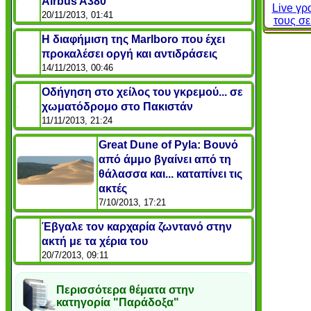
Airbus A380
Live γρ
20/11/2013, 01:41
τους σ
Η διαφήμιση της Marlboro που έχει
προκαλέσει οργή και αντιδράσεις
14/11/2013, 00:46
Οδήγηση στο χείλος του γκρεμού... σε
χωματόδρομο στο Πακιστάν
11/11/2013, 21:24
Great Dune of Pyla: Bουνό
από άμμο βγαίνει από τη
θάλασσα και... καταπίνει τις
ακτές
7/10/2013, 17:21
Έβγαλε τον καρχαρία ζωντανό στην
ακτή με τα χέρια του
20/7/2013, 09:11
Περισσότερα θέματα στην
κατηγορία "Παράδοξα"