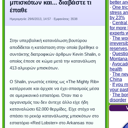
μπισκότων και... διαβάστε τι
better a
·
One tri
έπαθε
stress an
by 23%
Ημερομηνία:
29/6/2013, 14:57
· Εμφανίσεις: 3538
·
Central
for more 
experts 
·
The wor
Στην υπερβολική κατανάλωση βουτύρου
irreversi
αποδίδεται η κατάσταση στην οποία βρέθηκε ο
reserves
·
Questio
συντάκτης διατροφικών άρθρων Kevin Shalin, ο
Montana 
οποίος έπεσε σε κώμα μετά την κατανάλωση
·
Avocado
413 αλμυρών μπισκότων.
health
·
The new
China
Ο Shalin, γνωστός επίσης ως «The Mighty Rib»
·
If you 
κατέρρευσε και άρχισε να έχει σπασμούς μέσα
your past
·
The bor
σε αμερικανικό εστιατόριο. Όταν πια ο
disorder
οργανισμός του δεν άντεχε άλλο είχε ήδη
καταναλώσει 62.000 θερμίδες. Είχε στόχο να
σπάσει το ρεκόρ κατανάλωσης μπισκότων στο
εστιατόριο «Red Lobster» στο Arkansas που