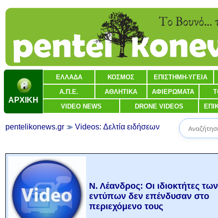
ΕΛΛΑΔΑ
ΚΟΣΜΟΣ
ΕΠΙΣΤΗΜΗ-ΥΓΕΙΑ
Α.Π.Ε.
ΑΘΛΗΤΙΚΑ
ΑΦΙΕΡΩΜΑΤΑ
Τ
ΑΡΧΙΚΗ
VIDEO NEWS
DRONE VIDEOS
ΕΠΙ
pentelikonews.gr
Videos: Δελτία ειδήσεων
Ν. Λέανδρος: Οι ιδιοκτήτες των
εντύπων δεν επένδυσαν στο
περιεχόμενο τους