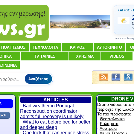
ΚΑΙΡΟΣ · 
Σ
5
Live cam Αστε
ΠΟΛΙΤΙΣΜΟΣ
ΤΕΧΝΟΛΟΓΙΑ
ΚΑΙΡΟΣ
ΑΥΤΟΚΙΝΗΤΟ
Ο
ΟΠΙΚΑ
TV ΤΑΙΝΙΕΣ
ΧΡΗΣΙΜΑ
VIDEOS
ΚΟΙΝΩΝΙΑ
Αναζήτηση
DRONE V
ARTICLES
Α
Drone videos από 
·
Bad weather in Portugal:
περιοχές της Ελλάδ
Reconstruction coordinator
Τα πιο πρόσφατα:
admits full recovery is unlikely
·
Θεσσαλονίκη
·
What to eat before bed for better
·
Καλαμάτα
and deeper sleep
·
Λουτράκι
·
One trick that can reduce stress
·
Λίμνη Στράτου