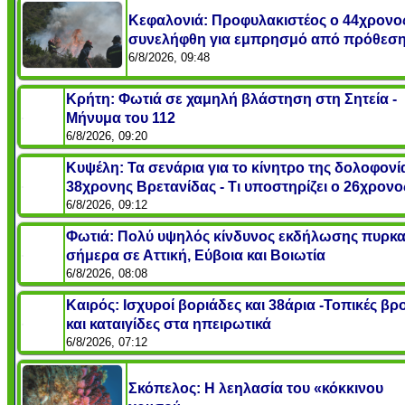
Κεφαλονιά: Προφυλακιστέος ο 44χρονο
συνελήφθη για εμπρησμό από πρόθεσ
6/8/2026, 09:48
Κρήτη: Φωτιά σε χαμηλή βλάστηση στη Σητεία -
Μήνυμα του 112
6/8/2026, 09:20
Κυψέλη: Τα σενάρια για το κίνητρο της δολοφονί
38χρονης Βρετανίδας - Τι υποστηρίζει ο 26χρονο
6/8/2026, 09:12
Φωτιά: Πολύ υψηλός κίνδυνος εκδήλωσης πυρκα
σήμερα σε Αττική, Εύβοια και Βοιωτία
6/8/2026, 08:08
Καιρός: Ισχυροί βοριάδες και 38άρια -Τοπικές βρ
και καταιγίδες στα ηπειρωτικά
6/8/2026, 07:12
Σκόπελος: Η λεηλασία του «κόκκινου