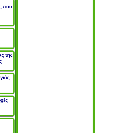
ς που
η
ας της
ς
γιάς
οχές