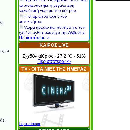
Γέφυρα Ρίου - Αντιρρίου: Δείτε πώς
κατασκευάστηκε η μεγαλύτερη
καλωδιωτή γέφυρα του κόσμου
Η ιστορία του ελληνικού
αυτοκινήτου
ξε
"Άσμα ηρωικό και πένθιμο για τον
χαμένο ανθυπολοχαγό της Αλβανίας"
Περισσότερα >
ΚΑΙΡΟΣ LIVE
ως το
Σχεδόν αίθριος · 27.2 °C · 51%
Περισσότερα >>
TV - ΟΙ ΤΑΙΝΙΕΣ ΤΗΣ ΗΜΕΡΑΣ
άτι
Περισσότερα