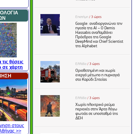
ΜΟΛΟΓΙΑ
ΩΝ
 τις θέσεις
 σε χάρτη
ΙΝΗΣΗ
κίνηση στους
Αθήνας >>