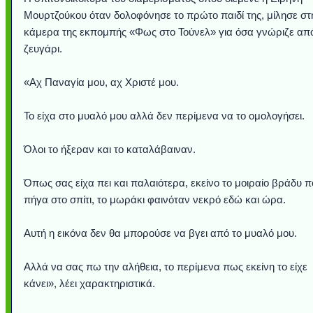
Μουρτζούκου όταν δολοφόνησε το πρώτο παιδί της, μίλησε στ
κάμερα της εκπομπής «Φως στο Τούνελ» για όσα γνώριζε από
ζευγάρι.
«Αχ Παναγία μου, αχ Χριστέ μου.
Το είχα στο μυαλό μου αλλά δεν περίμενα να το ομολογήσει.
Όλοι το ήξεραν και το καταλάβαιναν.
Όπως σας είχα πει και παλαιότερα, εκείνο το μοιραίο βράδυ π
Υποθαλάσσιο ποτ
Εντυπωσιακές φω
Μουσική από κιθάρ
Ο αέρας του μετρ
Η γάτα και το κο
Ταξίδι στο Duba
Συγκινητικό vide
Ο Κομήτης του 
Alesund: Μια π
Η νέα φωτογρα
Video: Εντυπ
Διεθνής Διαστ
Abbey, Ire
Ταϊτή
Σταθμός: Ο κόσμο
φωτίσει τη Γη πε
Νορβηγία που μοιά
Αθήνας από το Δ
λεοπάρδαλη αν
καταιγίδα απ
από καταρρ
στην Ανταρ
τα μαλλιά 
χορδέ
πήγα στο σπίτι, το μωράκι φαινόταν νεκρό εδώ και ώρα.
το παράθυρό μου
που κάνει το γ
μωρό μπαμπ
κι απ' το φε
παραμυθέ
Interne
Αυτή η εικόνα δεν θα μπορούσε να βγει από το μυαλό μου.
Αλλά να σας πω την αλήθεια, το περίμενα πως εκείνη το είχε
κάνει», λέει χαρακτηριστικά.