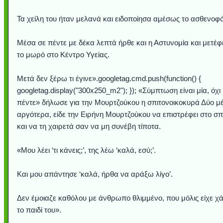
Τα χείλη του ήταν μελανά και ειδοποίησα αμέσως το ασθενοφ
Μέσα σε πέντε με δέκα λεπτά ήρθε και η Αστυνομία και μετέ
το μωρό στο Κέντρο Υγείας.
Μετά δεν ξέρω τι έγινε».googletag.cmd.push(function() {
googletag.display("300x250_m2"); }); «Σύμπτωση είναι μία, όχι
πέντε» δήλωσε για την Μουρτζούκου η σπιτονοικοκυρά Δύο μ
αργότερα, είδε την Ειρήνη Μουρτζούκου να επιστρέφει στο σπί
και να τη χαιρετά σαν να μη συνέβη τίποτα.
«Μου λέει ‘τι κάνεις;’, της λέω ‘καλά, εσύ;’.
Και μου απάντησε ‘καλά, ήρθα να αράξω λίγο’.
Δεν έμοιαζε καθόλου με άνθρωπο θλιμμένο, που μόλις είχε χά
το παιδί του».