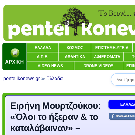
ΕΛΛΑΔΑ
ΚΟΣΜΟΣ
ΕΠΙΣΤΗΜΗ-ΥΓΕΙΑ
Α.Π.Ε.
ΑΘΛΗΤΙΚΑ
ΑΦΙΕΡΩΜΑΤΑ
Τ
ΑΡΧΙΚΗ
VIDEO NEWS
DRONE VIDEOS
ΕΠΙ
pentelikonews.gr
Ελλάδα
Ειρήνη Μουρτζούκου:
ΕΛΛΑΔ
«Όλοι το ήξεραν & το
καταλάβαιναν» –