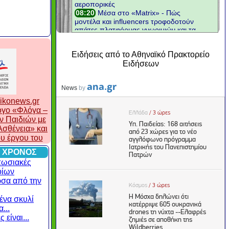
Ειδήσεις από το Αθηναϊκό Πρακτορείο
Ειδήσεων
ikonews.gr
λογο «Φλόγα –
ν Παιδιών με
σθένεια» και
ου έργου του
 ΧΡΟΝΟΣ
πωσιακές
οίων
ρσα από την
ένα σκυλί
...
 είναι...