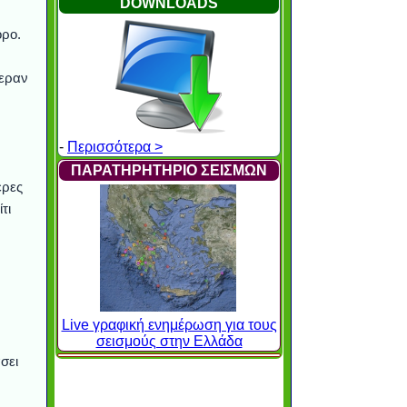
DOWNLOADS
όρο.
φεραν
-
Περισσότερα >
ΠΑΡΑΤΗΡΗΤΗΡΙΟ ΣΕΙΣΜΩΝ
έρες
τι
Live γραφική ενημέρωση για τους
σεισμούς στην Ελλάδα
σει