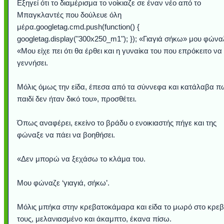
Εξηγεί ότι το διαμέρισμα το νοίκιαζε σε έναν νέο από το
Μπαγκλαντές που δούλευε όλη
μέρα.googletag.cmd.push(function() {
googletag.display("300x250_m1"); }); «Γιαγιά σήκω» μου φώνα
«Μου είχε πει ότι θα έρθει και η γυναίκα του που επρόκειτο να
γεννήσει.
Μόλις όμως την είδα, έπεσα από τα σύννεφα και κατάλαβα π
παιδί δεν ήταν δικό του», προσθέτει.
Όπως αναφέρει, εκείνο το βράδυ ο ενοικιαστής πήγε και της
φώναξε να πάει να βοηθήσει.
«Δεν μπορώ να ξεχάσω το κλάμα του.
Μου φώναζε ‘γιαγιά, σήκω’.
Μόλις μπήκα στην κρεβατοκάμαρα και είδα το μωρό στο κρεβ
τους, μελανιασμένο και άκαμπτο, έκανα πίσω.