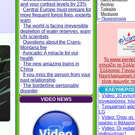
and your cortisol levels by 23%
·
Αγρίνιο
·
Τρίκαλα
·
Central Europe must prepare for
·
Μετέωρα
more frequent forest fires, experts
»
Περισσότερα
warn
·
The world is facing irreversible
depletion of water reserves, warn
UN scientists
·
Questions about the Crans-
Montana fire
·
Avocado: A miracle for our
health
To www.pentel
·
The new amazing trains in
στηρίζει το Σύλ
China
Σύλλογος Γονιώ
·
If you miss the person from your
Νεοπλασματική Α
past relationship
είναι αρωγός τ
·
The borderline personality
ΕΛΕΥΘΕΡΟΣ
disorder
-
Video: 10 εντυ
VIDEO NEWS
συγκρούσεις πλ
-
Τρομακτική φά
LG
-
Video: Όταν σε 
αρέσει η θάλασσα
-
Video: Οι γκάφες
ανθρώπινες!