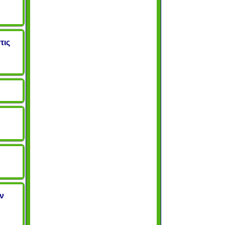
τις
ν