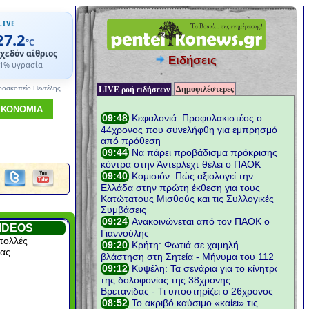
LIVE
27.2
°C
χεδόν αίθριος
Ειδήσεις
1% υγρασία
Δημοφιλέστερες
ροσκοπείο Πεντέλης
LIVE ροή ειδήσεων
ΙΚΟΝΟΜΙΑ
IDEOS
πολλές
ας.