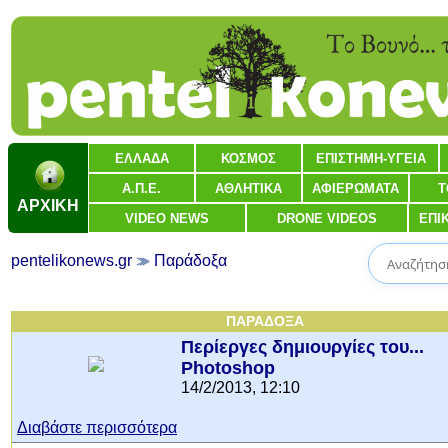
ΕΛΛΑΔΑ
ΚΟΣΜΟΣ
ΕΠΙΣΤΗΜΗ-ΥΓΕΙΑ
Α.Π.Ε.
ΑΘΛΗΤΙΚΑ
ΑΦΙΕΡΩΜΑΤΑ
Τ
ΑΡΧΙΚΗ
VIDEO NEWS
DRONE VIDEOS
ΕΠΙ
pentelikonews.gr
Παράδοξα
ΠΑΡΑΔΟΞΑ
Περίεργες δημιουργίες του...
Photoshop
14/2/2013, 12:10
Διαβάστε περισσότερα