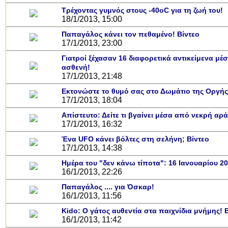
Τρέχοντας γυμνός στους -40οC για τη ζωή του!
18/1/2013, 15:00
Παπαγάλος κάνει τον πεθαμένο! Βίντεο
17/1/2013, 23:00
Γιατροί ξέχασαν 16 διαφορετικά αντικείμενα μέ
ασθενή!
17/1/2013, 21:48
Εκτονώστε το θυμό σας στο Δωμάτιο της Οργής
17/1/2013, 18:04
Απίστευτο: Δείτε τι βγαίνει μέσα από νεκρή αρ
17/1/2013, 16:32
Υποθαλάσσιο πο
Εντυπωσιακές φ
Μουσική από κιθ
Ο αέρας του με
Η γάτα και το 
Ταξίδι στο Dub
Συγκινητικό vi
Ο Κομήτης του
Alesund: Μια
Η νέα φωτογρ
Video: Εντυ
Διεθνής Δια
Abbey, Ir
Ταϊτ
Ένα UFO κάνει βόλτες στη σελήνη; Βίντεο
Σταθμός: Ο κόσ
φωτίσει τη Γη 
Νορβηγία που μο
Αθήνας από το
λεοπάρδαλη α
καταιγίδα 
από καταρ
στην Αντα
τα μαλλι
χορδ
17/1/2013, 14:38
το παράθυρό μ
που κάνει το
μωρό μπαμ
κι απ' το φ
παραμυθ
Inter
Ημέρα του "δεν κάνω τίποτα": 16 Ιανουαρίου 2
16/1/2013, 22:26
Παπαγάλος .... για Όσκαρ!
16/1/2013, 11:56
Kido: Ο γάτος αυθεντία στα παιχνίδια μνήμης! 
16/1/2013, 11:42