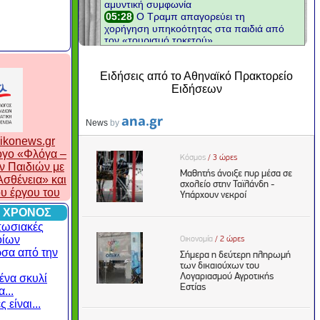
Ειδήσεις από το Αθηναϊκό Πρακτορείο
Ειδήσεων
ikonews.gr
λογο «Φλόγα –
ν Παιδιών με
σθένεια» και
ου έργου του
 ΧΡΟΝΟΣ
πωσιακές
οίων
ρσα από την
ένα σκυλί
...
 είναι...