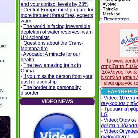
and your cortisol levels by 23%
·
Αγρίνιο
·
Τρίκαλα
·
Central Europe must prepare for
·
Μετέωρα
more frequent forest fires, experts
»
Περισσότερα
warn
·
The world is facing irreversible
depletion of water reserves, warn
UN scientists
ο
·
Questions about the Crans-
μια
Montana fire
·
Avocado: A miracle for our
health
ετά
To www.pentel
·
The new amazing trains in
στηρίζει το Σύλ
China
Σύλλογος Γονιώ
·
If you miss the person from your
Νεοπλασματική Α
past relationship
είναι αρωγός τ
·
The borderline personality
υν
ΕΛΕΥΘΕΡΟΣ
disorder
 από
-
Video: 10 εντυ
VIDEO NEWS
συγκρούσεις πλ
η!
-
Τρομακτική φά
LG
-
Video: Όταν σε 
αρέσει η θάλασσα
-
Video: Οι γκάφες
ανθρώπινες!