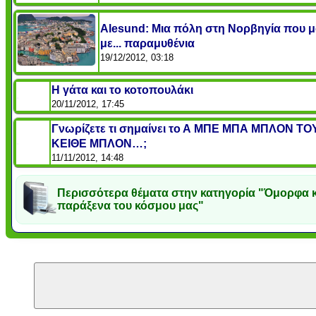
Alesund: Μια πόλη στη Νορβηγία που μ
με... παραμυθένια
19/12/2012, 03:18
Η γάτα και το κοτοπουλάκι
20/11/2012, 17:45
Γνωρίζετε τι σημαίνει το Α ΜΠΕ ΜΠΑ ΜΠΛΟΝ ΤΟ
ΚΕΙΘΕ ΜΠΛΟΝ…;
11/11/2012, 14:48
Περισσότερα θέματα στην κατηγορία "Όμορφα κ
παράξενα του κόσμου μας"