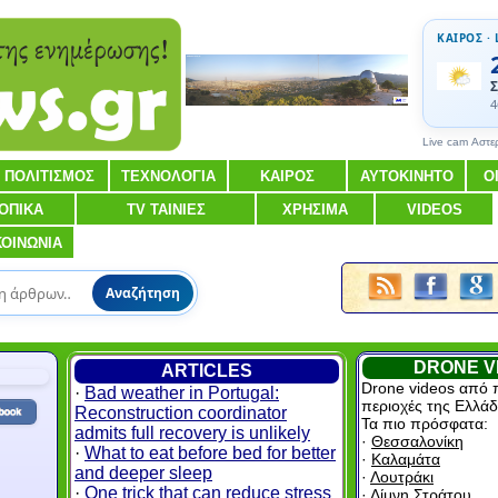
ΚΑΙΡΟΣ · 
Σ
4
Live cam Αστε
ΠΟΛΙΤΙΣΜΟΣ
ΤΕΧΝΟΛΟΓΙΑ
ΚΑΙΡΟΣ
ΑΥΤΟΚΙΝΗΤΟ
Ο
ΟΠΙΚΑ
TV ΤΑΙΝΙΕΣ
ΧΡΗΣΙΜΑ
VIDEOS
ΚΟΙΝΩΝΙΑ
Αναζήτηση
DRONE V
ARTICLES
Drone videos από 
·
Bad weather in Portugal:
περιοχές της Ελλάδ
Reconstruction coordinator
Τα πιο πρόσφατα:
admits full recovery is unlikely
·
Θεσσαλονίκη
·
What to eat before bed for better
·
Καλαμάτα
and deeper sleep
·
Λουτράκι
·
One trick that can reduce stress
·
Λίμνη Στράτου