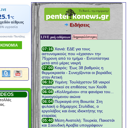
LIVE
25.1
°C
χεδόν αίθριος
Ειδήσεις
6% υγρασία
Δημοφιλέστερες
ροσκοπείο Πεντέλης
LIVE ροή ειδήσεων
ΙΚΟΝΟΜΙΑ
IDEOS
πολλές
ας.