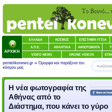
ΕΛΛΑΔΑ
ΚΟΣΜΟΣ
ΕΠΙΣΤΗΜΗ-ΥΓΕΙΑ
Α.Π.Ε.
ΑΘΛΗΤΙΚΑ
ΑΦΙΕΡΩΜΑΤΑ
Τ
ΑΡΧΙΚΗ
VIDEO NEWS
DRONE VIDEOS
ΕΠΙ
pentelikonews.gr
Όμορφα και παράξενα του
κόσμου μας
Η νέα φωτογραφία της
Αθήνας από το
Διάστημα, που κάνει το γύρο