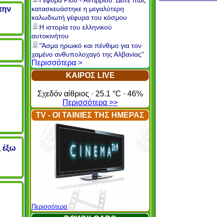
Γέφυρα Ρίου - Αντιρρίου: Δείτε πώς
κατασκευάστηκε η μεγαλύτερη
την
καλωδιωτή γέφυρα του κόσμου
Η ιστορία του ελληνικού
αυτοκινήτου
"Άσμα ηρωικό και πένθιμο για τον
χαμένο ανθυπολοχαγό της Αλβανίας"
Περισσότερα >
ΚΑΙΡΟΣ LIVE
Σχεδόν αίθριος · 25.1 °C · 46%
Περισσότερα >>
TV - ΟΙ ΤΑΙΝΙΕΣ ΤΗΣ ΗΜΕΡΑΣ
 έξω
Περισσότερα