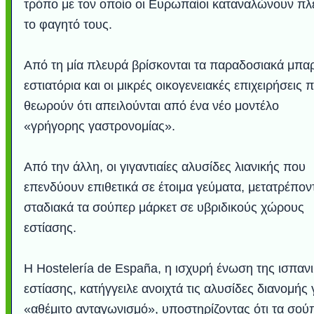
τρόπο με τον οποίο οι Ευρωπαίοι καταναλώνουν πλ
το φαγητό τους.
Από τη μία πλευρά βρίσκονται τα παραδοσιακά μπαρ
εστιατόρια και οι μικρές οικογενειακές επιχειρήσεις 
θεωρούν ότι απειλούνται από ένα νέο μοντέλο
«γρήγορης γαστρονομίας».
Από την άλλη, οι γιγαντιαίες αλυσίδες λιανικής που
Υποθαλάσσιο ποτ
Εντυπωσιακές φω
Μουσική από κιθάρ
Ο αέρας του μετρ
Η γάτα και το κο
Ταξίδι στο Duba
Συγκινητικό vide
Ο Κομήτης του 
Alesund: Μια π
Η νέα φωτογρα
Video: Εντυπ
Διεθνής Διαστ
Abbey, Ire
Ταϊτή
επενδύουν επιθετικά σε έτοιμα γεύματα, μετατρέπον
Σταθμός: Ο κόσμο
φωτίσει τη Γη πε
Νορβηγία που μοιά
Αθήνας από το Δ
λεοπάρδαλη αν
καταιγίδα απ
από καταρρ
στην Ανταρ
τα μαλλιά 
χορδέ
σταδιακά τα σούπερ μάρκετ σε υβριδικούς χώρους
το παράθυρό μου
που κάνει το γ
μωρό μπαμπ
κι απ' το φε
παραμυθέ
Interne
εστίασης.
Η Hostelería de España, η ισχυρή ένωση της ισπαν
εστίασης, κατήγγειλε ανοιχτά τις αλυσίδες διανομής 
«αθέμιτο ανταγωνισμό», υποστηρίζοντας ότι τα σού