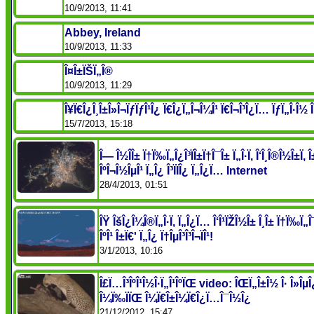
10/9/2013, 11:41
Abbey, Ireland
10/9/2013, 11:33
Î¤Î±ÏŠÏ„Î®
10/9/2013, 11:29
Î¥Ï€Î¿Î¸Î±Î»Î¬ÏƒÏƒÎ¹Î¿ Ï€Î¿Ï„Î¬Î¼Î¹ Ï€Î¬Î³Î¿Ï… ÏƒÏ„Î·Î½ Î‘
15/7/2013, 15:18
Î— Î½Î­Î± Ï†Ï‰Ï„Î¿Î³ÏÎ±Ï†Î¯Î± Ï„Î·Ï‚ Î‘Î¸Î®Î½Î±Ï‚
ÎºÎ¬Î½ÎµÎ¹ Ï„Î¿ Î³ÏÏÎ¿ Ï„Î¿Ï… Internet
28/4/2013, 01:51
ÎŸ ÎšÎ¿Î¼Î®Ï„Î·Ï‚ Ï„Î¿Ï… Î‘Î¹ÏŽÎ½Î± Î¸Î± Ï†Ï‰Ï„Î¯Ïƒ
ÎºÎ¹ Î±Ï€' Ï„Î¿ Ï†ÎµÎ³Î³Î¬ÏÎ¹!
3/1/2013, 10:16
Î£Ï…Î³ÎºÎ¹Î½Î·Ï„Î¹ÎºÏŒ video: ÎŒÏ„Î±Î½ Î· Î»ÎµÎ¿
Î¼Ï‰ÏÏŒ Î¼Ï€Î±Î¼Ï€Î¿Ï…Î¯Î½Î¿
21/12/2012, 15:47