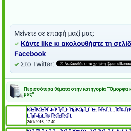
Μείνετε σε επαφή μαζί μας:
Κάντε like κι ακολουθήστε τη σελί
Facebook
Στο Twitter:
Περισσότερα θέματα στην κατηγορία "Όμορφα 
μας"
ÎšÎ±ÏÎ½Î±Î²Î¬Î»Î¹ ÏƒÏ„Î· Î’ÎµÎ½ÎµÏ„Î¯Î±: Î•Î½Ï„Ï…Ï€Ï‰Ïƒ
Ï„ÎµÎ»ÎµÏ„Î® Î­Î½Î±ÏÎ¾Î·Ï‚
24/1/2016, 17:40