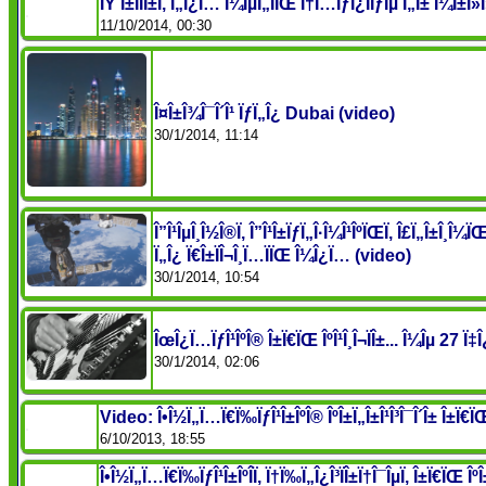
ÎŸ Î±Î­ÏÎ±Ï‚ Ï„Î¿Ï… Î¼ÎµÏ„ÏÏŒ Ï†Ï…ÏƒÎ¿ÏÏƒÎµ Ï„Î± Î¼Î±Î»Î»
11/10/2014, 00:30
Î¤Î±Î¾Î¯Î´Î¹ ÏƒÏ„Î¿ Dubai (video)
30/1/2014, 11:14
Î”Î¹ÎµÎ¸Î½Î®Ï‚ Î”Î¹Î±ÏƒÏ„Î·Î¼Î¹ÎºÏŒÏ‚ Î£Ï„Î±Î¸Î¼
Ï„Î¿ Ï€Î±ÏÎ¬Î¸Ï…ÏÏŒ Î¼Î¿Ï… (video)
30/1/2014, 10:54
ÎœÎ¿Ï…ÏƒÎ¹ÎºÎ® Î±Ï€ÏŒ ÎºÎ¹Î¸Î¬ÏÎ±... Î¼Îµ 27 Ï‡Î¿Ï
30/1/2014, 02:06
Video: Î•Î½Ï„Ï…Ï€Ï‰ÏƒÎ¹Î±ÎºÎ® ÎºÎ±Ï„Î±Î¹Î³Î¯Î´Î± Î±Ï€ÏŒ
6/10/2013, 18:55
Î•Î½Ï„Ï…Ï€Ï‰ÏƒÎ¹Î±ÎºÎ­Ï‚ Ï†Ï‰Ï„Î¿Î³ÏÎ±Ï†Î¯ÎµÏ‚ Î±Ï€ÏŒ ÎºÎ±Ï