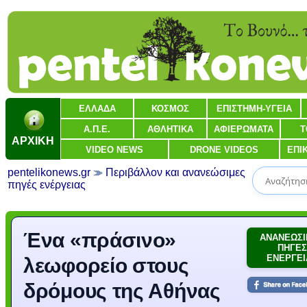
ΕΛΛΑΔΑ
ΚΟΣΜΟΣ
ΕΠΙΣΤΗΜΗ-ΥΓΕΙΑ
Α.Π.Ε.
ΑΘΛΗΤΙΚΑ
ΑΦΙΕΡΩΜΑΤΑ
Τ
ΑΡΧΙΚΗ
VIDEO NEWS
DRONE VIDEOS
ΕΠΙ
pentelikonews.gr
Περιβάλλον και ανανεώσιμες
πηγές ενέργειας
Ένα «πράσινο»
ΑΝΑΝΕΩΣΙ
ΠΗΓΕΣ
ΕΝΕΡΓΕΙ
λεωφορείο στους
δρόμους της Αθήνας