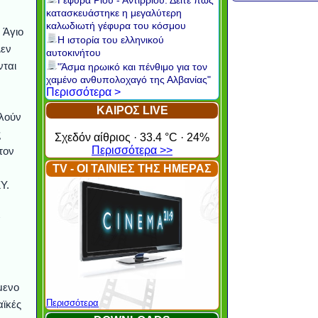
Γέφυρα Ρίου - Αντιρρίου: Δείτε πώς
κατασκευάστηκε η μεγαλύτερη
καλωδιωτή γέφυρα του κόσμου
 Άγιο
Η ιστορία του ελληνικού
Δεν
αυτοκινήτου
νται
"Άσμα ηρωικό και πένθιμο για τον
χαμένο ανθυπολοχαγό της Αλβανίας"
Περισσότερα >
ΚΑΙΡΟΣ LIVE
ελούν
ς
Σχεδόν αίθριος · 33.4 °C · 24%
Περισσότερα >>
τον
TV - ΟΙ ΤΑΙΝΙΕΣ ΤΗΣ ΗΜΕΡΑΣ
Υ.
α
μενο
Περισσότερα
αϊκές