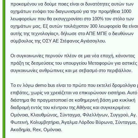
προκειμένου να δούμε ποιες είναι οι δυνατότητες αυτών των
οχημάτων ενόψει του διαγωνισμού για την προμήθεια 1000
λεωφορείων που θα εκσυγχρονίσει στο 100% τον στόλο των
οχημάτων μας. Εξ αυτών τουλάχιστον 300 λεωφορεία θα είναι
αυτής της τεχνολογίας», δήλωσε στο ΑΠΕ ΜΠΕ ο διευθύνων
σύμβουλος της ΟΣΥ ΑΕ Στέφανος Αγιάσογλου.
Οι συγκοινωνίες περνούν πλέον σε μια νέα εποχή, κάνοντας
πράξη τις δεσμεύσεις του υπουργείου Μεταφορών για αστικές
συγκοινωνίες ανθρώπινες και με σεβασμό στο περιβάλλον.
Υποθαλάσσιο ποτ
Εντυπωσιακές φω
Μουσική από κιθάρ
Ο αέρας του μετρ
Η γάτα και το κο
Ταξίδι στο Duba
Συγκινητικό vide
Ο Κομήτης του 
Alesund: Μια π
Η νέα φωτογρα
Video: Εντυπ
Διεθνής Διαστ
Abbey, Ire
Ταϊτή
Tο εν λόγω demo bus είναι το πρώτο που εκτελεί δρομολόγιο 
Σταθμός: Ο κόσμο
φωτίσει τη Γη πε
Νορβηγία που μοιά
Αθήνας από το Δ
λεοπάρδαλη αν
καταιγίδα απ
από καταρρ
στην Ανταρ
τα μαλλιά 
χορδέ
το παράθυρό μου
που κάνει το γ
μωρό μπαμπ
κι απ' το φε
παραμυθέ
επιβάτες, χωρίς να χρειάζεται να επικυρώνουν εισιτήριο. Αυτό
Interne
διάστημα θα πραγματοποιεί σε καθημερινή βάση μια κυκλική
διαδρομή εντός του κέντρου της Αθήνας και συγκεκριμένα:
Ομόνοια, Κλαυθμώνος, Σύνταγμα, Φιλελλήνων, Συγγρού, Αγ.
Φωτεινή, Κολυμβητήριο, Άγαλμα Λόρδου Βύρωνα, Σύνταγμα,
Ακαδημία, Rex, Ομόνοια.