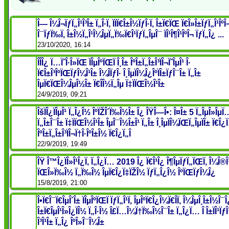
Î— Î¼Î¬ÏƒÏ„Î¹Î³Î± Ï„Î·Ï‚ ÏÏÏ€Î±Î½ÏƒÎ·Ï‚ Î±Ï€ÏŒ Ï€Î»Î±ÏƒÏ„Î¹ÎºÎ
Î¯ÏƒÏ‰Ï‚ Î±Î½Ï„Î¹Î¼ÎµÏ„Ï‰Ï€Î¹ÏƒÏ„ÎµÎ¯ ÏÎ¹Î¶Î¹ÎºÎ¬ ÏƒÏ„Î¿ ...
23/10/2020, 16:14
ÎÎ­Î¿ Ï…ÏˆÎ·Î»ÏŒ ÏÎµÎºÏŒÏ Î¸Î± ÎºÎ±Ï„Î±Î³ÏÎ¬ÏˆÎµÎ¹ Î·
Ï€Î±Î³ÎºÏŒÏƒÎ¼Î¹Î± Î¼Î­ÏƒÎ· Î¸ÎµÏÎ¼Î¿ÎºÏÎ±ÏƒÎ¯Î± Ï„Î±
ÎµÏ€ÏŒÎ¼ÎµÎ½Î± Ï€Î­Î½Ï„Îµ Ï‡ÏÏŒÎ½Î¹Î±
24/9/2019, 09:21
ÎšÏÎ¿ÏÎµÎ¹ Ï„Î¿Î½ ÎºÏŽÎ´Ï‰Î½Î± Î¿ ÎŸÎ—Î•: Î¤Î± 5 Ï„ÎµÎ»ÎµÏ
Ï„Î±Î¯Î± Ï‡ÏÏŒÎ½Î¹Î± ÎµÎ¯Î½Î±Î¹ Ï„Î± Î¸ÎµÏÎ¼ÏŒÏ„ÎµÏÎ± Ï€Î
ÎºÎ±Ï„Î±Î³ÏÎ¬Ï†Î·ÎºÎ±Î½ Ï€Î¿Ï„Î­
22/9/2019, 19:49
ÎŸ Î™Î¿ÏÎ»Î¹Î¿Ï‚ Ï„Î¿Ï… 2019 Î¿ Ï€Î¹Î¿ Î¶ÎµÏƒÏ„ÏŒÏ‚ Î¼Î®Î
ÏŒÎ»Ï‰Î½ Ï„Ï‰Î½ ÎµÏ€Î¿Ï‡ÏŽÎ½ ÏƒÏ„Î¿Î½ ÎºÏŒÏƒÎ¼Î¿
15/8/2019, 21:00
Î•Ï€Î¯Ï€ÎµÎ´Î± ÏÎµÎºÏŒÏ ÏƒÏ„Î¹Ï‚ ÎµÎºÏ€Î¿Î¼Ï€Î­Ï‚ Î¼ÎµÎ¸Î±Î½Î
Î±Ï€ÎµÎ¹Î»Î¿ÏÎ½ Ï„Î·Î½ Î£Ï…Î¼Ï†Ï‰Î½Î¯Î± Ï„Î¿Ï… Î Î±ÏÎ¹ÏƒÎ¹
Î³Î¹Î± Ï„Î¿ ÎºÎ»Î¯Î¼Î±