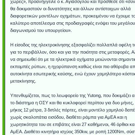
χώρες», προανήγγειλε ο κ. Αγιάσογλου και πρόσθεσε ότι «σύ
θα δοκιμαστούν οι δυνατότητες και άλλων αντίστοιχων αλλά
διαφορετικών μοντέλων οχημάτων, προκειμένου να έχουμε τ
καλύτερο αποτέλεσμα στις προδιαγραφές ενόψει του μεγάλου
διαγωνισμού του υπουργείου».
Η είσοδος της ηλεκτροκίνησης εξασφαλίζει πολλαπλά οφέλη 
για το περιβάλλον, όσο και για την ποιότητα στις μεταφορές. Αξ
να σημειωθεί ότι με τα ηλεκτρικά οχήματα μειώνονται σημαντι
εκπομπές ρύπων, η ηχορύπανση καθώς είναι πιο αθόρυβα απ
αυτοκίνητα εσωτερικής καύσης, ενώ έχουν χαμηλότερο κόστο
μετακίνησης.
Υπενθυμίζεται, πως το λεωφορείο της Yutong, που δοκιμάζει α
το διάστημα η ΟΣΥ και θα κυκλοφορεί περίπου για δυο μήνες, 
μήκος 12 μέτρα, 3 διπλές πόρτες, είναι μοντέλο χαμηλού δαπ
χωρίς σκαλοπάτια εισόδου, διαθέτει ράμπα για ΑμΕΑ και η
χωρητικότητα του σε επιβάτες είναι 27 καθήμενοι, 46 όρθιοι κα
ΑμΕΑ. Διαθέτει κινητήρα ισχύος 350kw, με ροπή 1200Νm, σύ