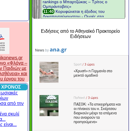
Ειδήσεις από το Αθηναϊκό Πρακτορείο
Ειδήσεων
ikonews.gr
λογο «Φλόγα –
ν Παιδιών με
σθένεια» και
ου έργου του
 ΧΡΟΝΟΣ
πωσιακές
οίων
ρσα από την
ένα σκυλί
...
 είναι...