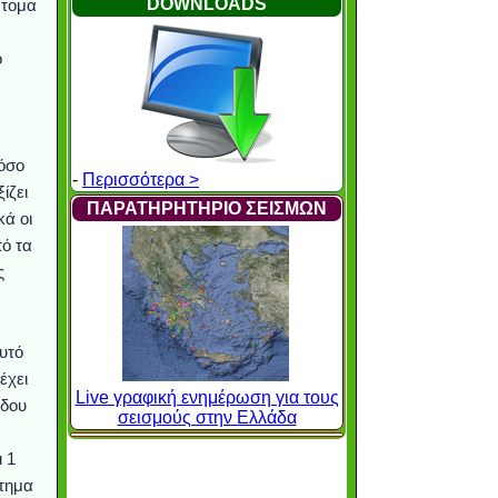
DOWNLOADS
ντομα
ο
τόσο
-
Περισσότερα >
ίζει
ΠΑΡΑΤΗΡΗΤΗΡΙΟ ΣΕΙΣΜΩΝ
κά οι
ό τα
ς
υτό
έχει
Live γραφική ενημέρωση για τους
έδου
σεισμούς στην Ελλάδα
ι 1
στημα