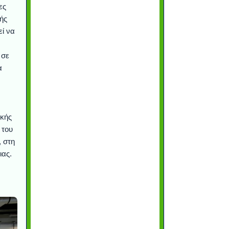
ες
ής
εί να
 σε
α
ικής
 του
, στη
ιας.