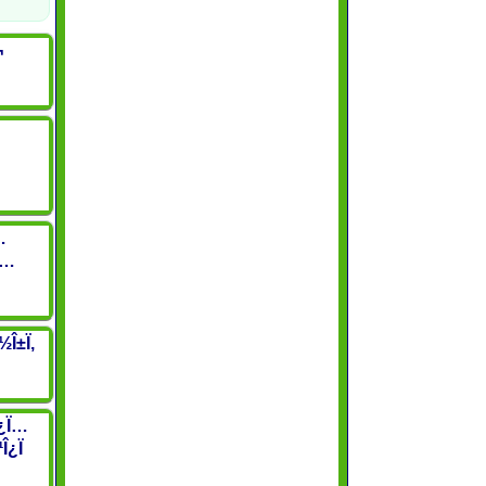
¬
…
¿Ï…
½Î±Ï‚
¯Î¿Ï…
Î¿Ï