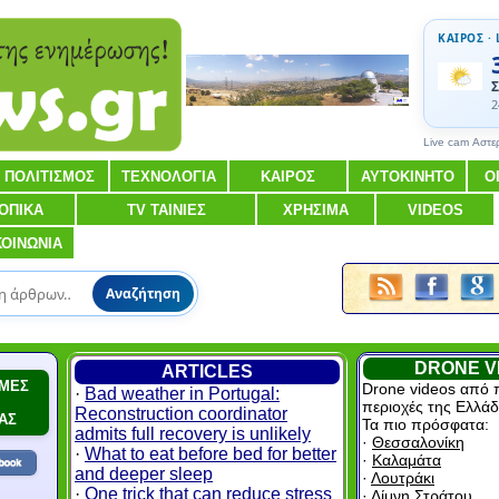
ΚΑΙΡΟΣ · 
Σ
2
Live cam Αστε
ΠΟΛΙΤΙΣΜΟΣ
ΤΕΧΝΟΛΟΓΙΑ
ΚΑΙΡΟΣ
ΑΥΤΟΚΙΝΗΤΟ
Ο
ΟΠΙΚΑ
TV ΤΑΙΝΙΕΣ
ΧΡΗΣΙΜΑ
VIDEOS
ΚΟΙΝΩΝΙΑ
Αναζήτηση
DRONE V
ARTICLES
ΜΕΣ
Drone videos από 
·
Bad weather in Portugal:
περιοχές της Ελλάδ
Reconstruction coordinator
ΑΣ
Τα πιο πρόσφατα:
admits full recovery is unlikely
·
Θεσσαλονίκη
·
What to eat before bed for better
·
Καλαμάτα
and deeper sleep
·
Λουτράκι
·
One trick that can reduce stress
·
Λίμνη Στράτου