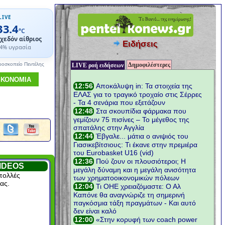
LIVE
33.4
°C
χεδόν αίθριος
Ειδήσεις
4% υγρασία
Δημοφιλέστερες
ροσκοπείο Πεντέλης
LIVE ροή ειδήσεων
ΙΚΟΝΟΜΙΑ
IDEOS
πολλές
ας.