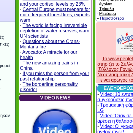
and your cortisol levels by 23%
·
Αγρίνιο
·
Τρίκαλα
·
Central Europe must prepare for
·
Μετέωρα
more frequent forest fires, experts
»
Περισσότερα
warn
·
The world is facing irreversible
depletion of water reserves, warn
UN scientists
ές
·
Questions about the Crans-
τικές
Montana fire
·
Avocado: A miracle for our
health
To www.pentel
·
The new amazing trains in
στηρίζει το Σύλ
φορεί
China
Σύλλογος Γονιώ
·
If you miss the person from your
Νεοπλασματική Α
past relationship
ν
είναι αρωγός τ
·
The borderline personality
,
ΕΛΕΥΘΕΡΟΣ
disorder
-
Video: 10 εντυ
VIDEO NEWS
συγκρούσεις πλ
-
Τρομακτική φά
LG
θηκαν
-
Video: Όταν σε 
αρέσει η θάλασσα
-
Video: Οι γκάφες
ανθρώπινες!