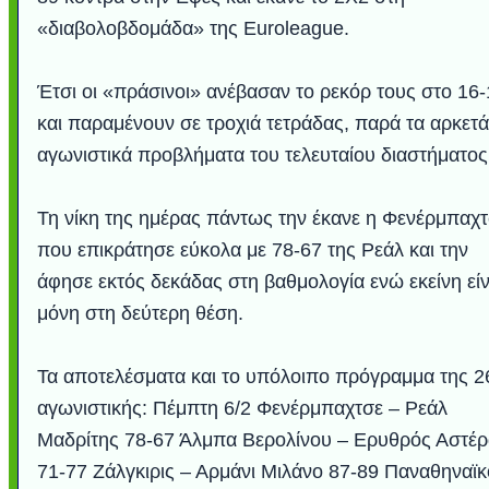
«διαβολοβδομάδα» της Euroleague.
Έτσι οι «πράσινοι» ανέβασαν το ρεκόρ τους στο 16
και παραμένουν σε τροχιά τετράδας, παρά τα αρκετά
αγωνιστικά προβλήματα του τελευταίου διαστήματος
Τη νίκη της ημέρας πάντως την έκανε η Φενέρμπαχ
που επικράτησε εύκολα με 78-67 της Ρεάλ και την
άφησε εκτός δεκάδας στη βαθμολογία ενώ εκείνη είν
Υποθαλάσσιο ποτ
Εντυπωσιακές φω
Μουσική από κιθάρ
Ο αέρας του μετρ
Η γάτα και το κο
Ταξίδι στο Duba
Συγκινητικό vide
Ο Κομήτης του 
Alesund: Μια π
Η νέα φωτογρα
Video: Εντυπ
Διεθνής Διαστ
Abbey, Ire
Ταϊτή
Σταθμός: Ο κόσμο
φωτίσει τη Γη πε
Νορβηγία που μοιά
Αθήνας από το Δ
λεοπάρδαλη αν
καταιγίδα απ
από καταρρ
στην Ανταρ
τα μαλλιά 
χορδέ
μόνη στη δεύτερη θέση.
το παράθυρό μου
που κάνει το γ
μωρό μπαμπ
κι απ' το φε
παραμυθέ
Interne
Τα αποτελέσματα και το υπόλοιπο πρόγραμμα της 2
αγωνιστικής: Πέμπτη 6/2 Φενέρμπαχτσε – Ρεάλ
Μαδρίτης 78-67 Άλμπα Βερολίνου – Ερυθρός Αστέρ
71-77 Ζάλγκιρις – Αρμάνι Μιλάνο 87-89 Παναθηναϊκ