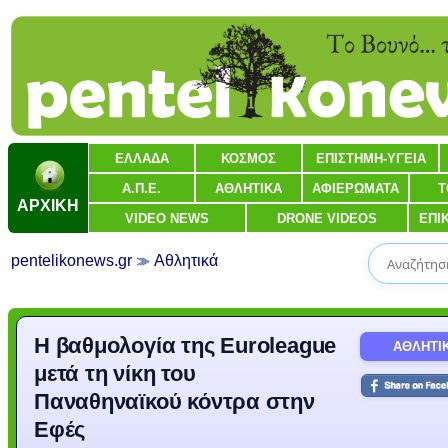
ΕΛΛΑΔΑ
ΚΟΣΜΟΣ
ΕΠΙΣΤΗΜΗ-ΥΓΕΙΑ
Α.Π.Ε.
ΑΘΛΗΤΙΚΑ
ΑΦΙΕΡΩΜΑΤΑ
Τ
ΑΡΧΙΚΗ
VIDEO NEWS
DRONE VIDEOS
ΕΠΙ
pentelikonews.gr
Αθλητικά
Η βαθμολογία της Euroleague
ΑΘΛΗΤΙ
μετά τη νίκη του
Παναθηναϊκού κόντρα στην
Εφές