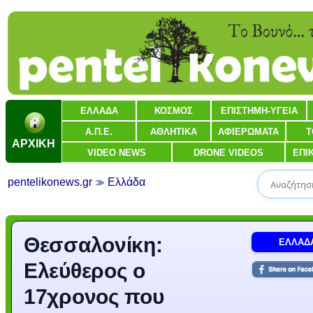
ΕΛΛΑΔΑ
ΚΟΣΜΟΣ
ΕΠΙΣΤΗΜΗ-ΥΓΕΙΑ
Α.Π.Ε.
ΑΘΛΗΤΙΚΑ
ΑΦΙΕΡΩΜΑΤΑ
Τ
ΑΡΧΙΚΗ
VIDEO NEWS
DRONE VIDEOS
ΕΠΙ
pentelikonews.gr
Ελλάδα
Θεσσαλονίκη:
ΕΛΛΑΔ
Ελεύθερος ο
17χρονος που