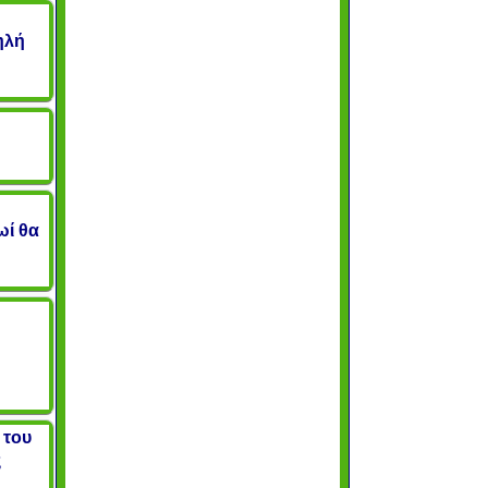
ηλή
ωί θα
 του
ς