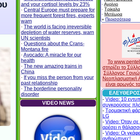
ου
and your cortisol levels by 23%
·
Αγρίνιο
·
Τρίκαλα
·
Central Europe must prepare for
·
Μετέωρα
more frequent forest fires, experts
»
Περισσότερα
warn
·
The world is facing irreversible
depletion of water reserves, warn
UN scientists
·
Questions about the Crans-
Montana fire
·
Avocado: A miracle for our
health
To www.pentel
·
The new amazing trains in
στηρίζει το Σύλ
China
Σύλλογος Γονιώ
·
If you miss the person from your
Νεοπλασματική Α
past relationship
είναι αρωγός τ
·
The borderline personality
ΕΛΕΥΘΕΡΟΣ
disorder
-
Video: 10 εντυ
VIDEO NEWS
συγκρούσεις πλ
-
Τρομακτική φά
LG
-
Video: Όταν σε 
αρέσει η θάλασσα
-
Video: Οι γκάφες
ανθρώπινες!