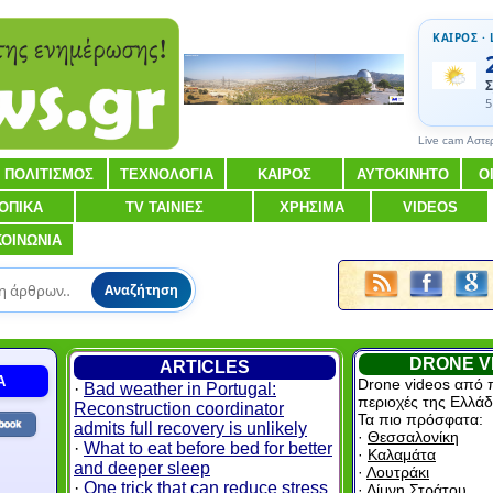
ΚΑΙΡΟΣ · 
Σ
5
Live cam Αστε
ΠΟΛΙΤΙΣΜΟΣ
ΤΕΧΝΟΛΟΓΙΑ
ΚΑΙΡΟΣ
ΑΥΤΟΚΙΝΗΤΟ
Ο
ΟΠΙΚΑ
TV ΤΑΙΝΙΕΣ
ΧΡΗΣΙΜΑ
VIDEOS
ΚΟΙΝΩΝΙΑ
Αναζήτηση
DRONE V
ARTICLES
Α
Drone videos από 
·
Bad weather in Portugal:
περιοχές της Ελλάδ
Reconstruction coordinator
Τα πιο πρόσφατα:
admits full recovery is unlikely
·
Θεσσαλονίκη
·
What to eat before bed for better
·
Καλαμάτα
and deeper sleep
·
Λουτράκι
·
One trick that can reduce stress
·
Λίμνη Στράτου