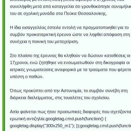
συνελήφθη μετά από καταγγελία ότι γρονθοκόπησε συνομήλι
του σε σχολική μονάδα στα Πεύκα Θεσσαλονίκης.
Η ίδια εισαγγελέας έστειλε εντολή να πραγματοποιηθεί για το
συμβάν προκαταρκτική έρευνα ώστε να ληφθεί απόφαση στη
συνέχεια η ποινική του μεταχείριση.
Στο πλαίσιο της έρευνας θα κληθούν να δώσουν καταθέσεις οι
17χρονοι, ενώ ζητήθηκε να ενσωματωθούν στη δικογραφία οι
ιατρικές γνωματεύσεις αναφορικά με τα τραύματα που φέρετα
υπέστη ο παθών.
Υποθαλάσσιο ποτ
Εντυπωσιακές φω
Μουσική από κιθάρ
Ο αέρας του μετρ
Η γάτα και το κο
Ταξίδι στο Duba
Συγκινητικό vide
Ο Κομήτης του 
Alesund: Μια π
Η νέα φωτογρα
Video: Εντυπ
Διεθνής Διαστ
Abbey, Ire
Ταϊτή
Σταθμός: Ο κόσμο
φωτίσει τη Γη πε
Νορβηγία που μοιά
Αθήνας από το Δ
λεοπάρδαλη αν
καταιγίδα απ
από καταρρ
στην Ανταρ
τα μαλλιά 
χορδέ
το παράθυρό μου
που κάνει το γ
μωρό μπαμπ
κι απ' το φε
παραμυθέ
Όπως προκύπτει από την Αστυνομία, το συμβάν συνέβη στη
Interne
διάρκεια διαλείμματος, στις τουαλέτες του σχολείου.
Αιτία φαίνεται πως ήταν προσωπικές διαφορές που σχετίζοντα
ερωτική αντιζηλία.googletag.cmd.push(function() {
googletag.display("300x250_m1"); });googletag.cmd.push(functi