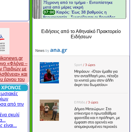
Ειδήσεις από το Αθηναϊκό Πρακτορείο
Ειδήσεων
ikonews.gr
λογο «Φλόγα –
ν Παιδιών με
σθένεια» και
ου έργου του
 ΧΡΟΝΟΣ
πωσιακές
οίων
ρσα από την
ένα σκυλί
...
 είναι...