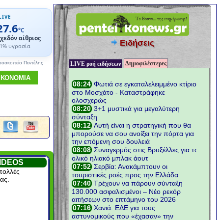
LIVE
27.6
°C
χεδόν αίθριος
Ειδήσεις
1% υγρασία
Δημοφιλέστερες
ροσκοπείο Πεντέλης
LIVE ροή ειδήσεων
ΙΚΟΝΟΜΙΑ
IDEOS
πολλές
ας.