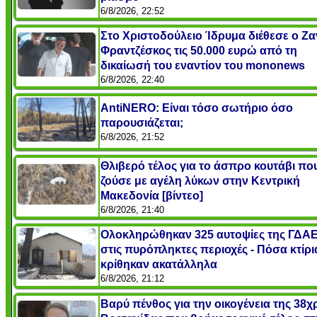
6/8/2026, 22:52
Στο Χριστοδούλειο Ίδρυμα διέθεσε ο Ζ
Φραντζέσκος τις 50.000 ευρώ από τη
δικαίωσή του εναντίον του mononews
6/8/2026, 22:40
AntiNERO: Είναι τόσο σωτήριο όσο
παρουσιάζεται;
6/8/2026, 21:52
Θλιβερό τέλος για το άσπρο κουτάβι πο
ζούσε με αγέλη λύκων στην Κεντρική
Μακεδονία [βίντεο]
6/8/2026, 21:40
Ολοκληρώθηκαν 325 αυτοψίες της ΓΔΑ
στις πυρόπληκτες περιοχές - Πόσα κτίρι
κρίθηκαν ακατάλληλα
6/8/2026, 21:12
Βαρύ πένθος για την οικογένεια της 38