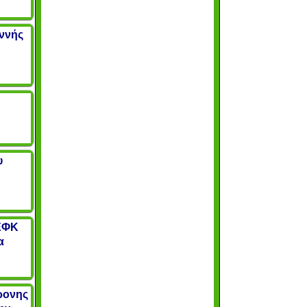
αννής
υ
ΕΦΚ
α
χρονης