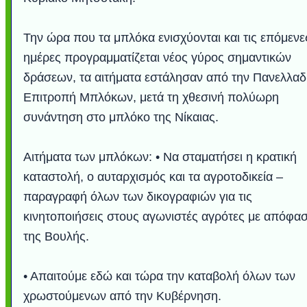
Την ώρα που τα μπλόκα ενισχύονται και τις επόμενε
ημέρες προγραμματίζεται νέος γύρος σημαντικών
δράσεων, τα αιτήματα εστάλησαν από την Πανελλαδ
Επιτροπή Μπλόκων, μετά τη χθεσινή πολύωρη
συνάντηση στο μπλόκο της Νίκαιας.
Αιτήματα των μπλόκων: • Να σταματήσει η κρατική
καταστολή, ο αυταρχισμός και τα αγροτοδικεία –
Υποθαλάσσιο ποτ
Εντυπωσιακές φω
Μουσική από κιθάρ
Ο αέρας του μετρ
Η γάτα και το κο
Ταξίδι στο Duba
Συγκινητικό vide
Ο Κομήτης του 
Alesund: Μια π
Η νέα φωτογρα
Video: Εντυπ
Διεθνής Διαστ
Abbey, Ire
Ταϊτή
Σταθμός: Ο κόσμο
φωτίσει τη Γη πε
Νορβηγία που μοιά
Αθήνας από το Δ
λεοπάρδαλη αν
καταιγίδα απ
από καταρρ
στην Ανταρ
τα μαλλιά 
χορδέ
παραγραφή όλων των δικογραφιών για τις
το παράθυρό μου
που κάνει το γ
μωρό μπαμπ
κι απ' το φε
παραμυθέ
κινητοποιήσεις στους αγωνιστές αγρότες με απόφα
Interne
της Βουλής.
• Απαιτούμε εδώ και τώρα την καταβολή όλων των
χρωστούμενων από την Κυβέρνηση.