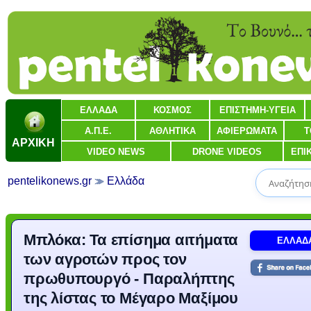
ΕΛΛΑΔΑ
ΚΟΣΜΟΣ
ΕΠΙΣΤΗΜΗ-ΥΓΕΙΑ
Α.Π.Ε.
ΑΘΛΗΤΙΚΑ
ΑΦΙΕΡΩΜΑΤΑ
Τ
ΑΡΧΙΚΗ
VIDEO NEWS
DRONE VIDEOS
ΕΠΙ
pentelikonews.gr
Ελλάδα
Μπλόκα: Τα επίσημα αιτήματα
ΕΛΛΑΔ
των αγροτών προς τον
πρωθυπουργό - Παραλήπτης
της λίστας το Μέγαρο Μαξίμου