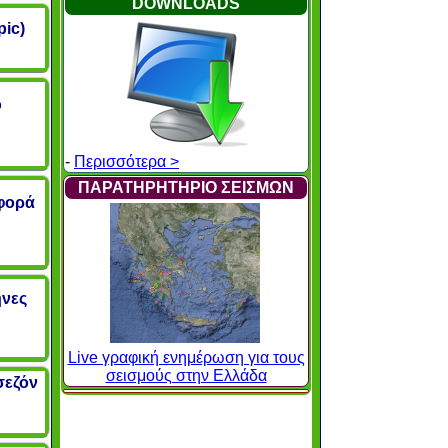
DOWNLOADS
pic)
ο
-
Περισσότερα >
ΠΑΡΑΤΗΡΗΤΗΡΙΟ ΣΕΙΣΜΩΝ
αφορά
ηνες
Live γραφική ενημέρωση για τους
σεισμούς στην Ελλάδα
σεζόν