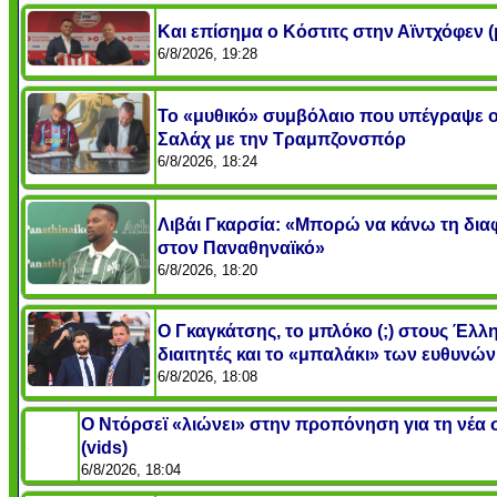
Και επίσημα ο Κόστιτς στην Αϊντχόφεν (
6/8/2026, 19:28
Το «μυθικό» συμβόλαιο που υπέγραψε 
Σαλάχ με την Τραμπζονσπόρ
6/8/2026, 18:24
Λιβάι Γκαρσία: «Μπορώ να κάνω τη δι
στον Παναθηναϊκό»
6/8/2026, 18:20
Ο Γκαγκάτσης, το μπλόκο (;) στους Έλλ
διαιτητές και το «μπαλάκι» των ευθυνών
6/8/2026, 18:08
Ο Ντόρσεϊ «λιώνει» στην προπόνηση για τη νέα 
(vids)
6/8/2026, 18:04