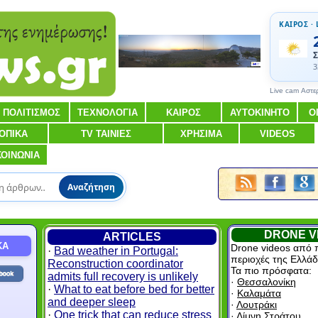
ΚΑΙΡΟΣ · 
Σ
3
Live cam Αστε
ΠΟΛΙΤΙΣΜΟΣ
ΤΕΧΝΟΛΟΓΙΑ
ΚΑΙΡΟΣ
ΑΥΤΟΚΙΝΗΤΟ
Ο
ΟΠΙΚΑ
TV ΤΑΙΝΙΕΣ
ΧΡΗΣΙΜΑ
VIDEOS
ΚΟΙΝΩΝΙΑ
Αναζήτηση
DRONE V
ARTICLES
ΚΑ
Drone videos από 
·
Bad weather in Portugal:
περιοχές της Ελλάδ
Reconstruction coordinator
Τα πιο πρόσφατα:
admits full recovery is unlikely
·
Θεσσαλονίκη
·
What to eat before bed for better
·
Καλαμάτα
and deeper sleep
·
Λουτράκι
·
One trick that can reduce stress
·
Λίμνη Στράτου