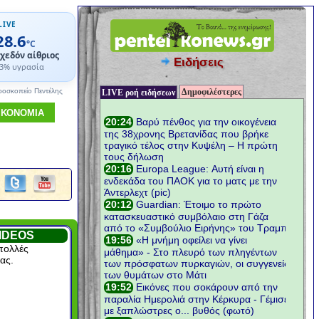
LIVE
28.6
°C
χεδόν αίθριος
Ειδήσεις
3% υγρασία
Δημοφιλέστερες
ροσκοπείο Πεντέλης
LIVE ροή ειδήσεων
ΙΚΟΝΟΜΙΑ
IDEOS
πολλές
ας.