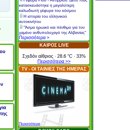
Γέφυρα Ρίου - Αντιρρίου: Δείτε πώς
κατασκευάστηκε η μεγαλύτερη
καλωδιωτή γέφυρα του κόσμου
Η ιστορία του ελληνικού
αυτοκινήτου
"Άσμα ηρωικό και πένθιμο για τον
"
χαμένο ανθυπολοχαγό της Αλβανίας"
Περισσότερα >
ΚΑΙΡΟΣ LIVE
του
Σχεδόν αίθριος · 28.6 °C · 33%
Περισσότερα >>
TV - ΟΙ ΤΑΙΝΙΕΣ ΤΗΣ ΗΜΕΡΑΣ
ον
για
 της
Περισσότερα