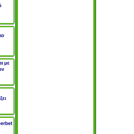
ό
κο
ι με
ον
:
ξει
erbet