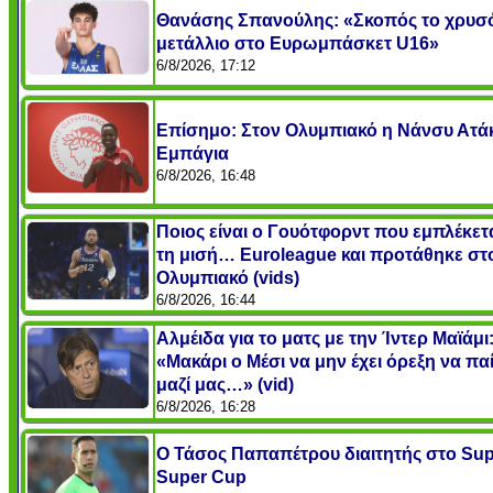
Θανάσης Σπανούλης: «Σκοπός το χρυσ
μετάλλιο στο Ευρωμπάσκετ U16»
6/8/2026, 17:12
Επίσημο: Στον Ολυμπιακό η Νάνσυ Ατά
Εμπάγια
6/8/2026, 16:48
Ποιος είναι ο Γουότφορντ που εμπλέκετα
τη μισή… Euroleague και προτάθηκε στ
Ολυμπιακό (vids)
6/8/2026, 16:44
Αλμέιδα για το ματς με την Ίντερ Μαϊάμι
«Μακάρι ο Μέσι να μην έχει όρεξη να παί
μαζί μας…» (vid)
6/8/2026, 16:28
Ο Τάσος Παπαπέτρου διαιτητής στο Sup
Super Cup