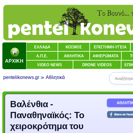
ΕΛΛΑΔΑ
ΚΟΣΜΟΣ
ΕΠΙΣΤΗΜΗ-ΥΓΕΙΑ
Α.Π.Ε.
ΑΘΛΗΤΙΚΑ
ΑΦΙΕΡΩΜΑΤΑ
Τ
ΑΡΧΙΚΗ
VIDEO NEWS
DRONE VIDEOS
ΕΠΙ
pentelikonews.gr
Αθλητικά
Βαλένθια -
ΑΘΛΗΤΙ
Παναθηναϊκός: Το
χειροκρότημα του