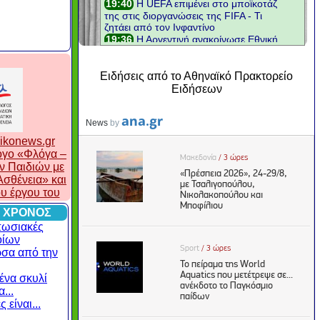
Ειδήσεις από το Αθηναϊκό Πρακτορείο
Ειδήσεων
ikonews.gr
λογο «Φλόγα –
ν Παιδιών με
σθένεια» και
ου έργου του
 ΧΡΟΝΟΣ
πωσιακές
οίων
ρσα από την
ένα σκυλί
...
 είναι...