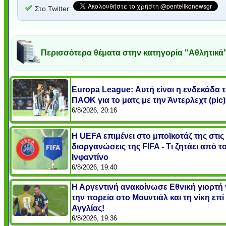
Στο Twitter:
Περισσότερα θέματα στην κατηγορία "Αθλητικά
Europa League: Αυτή είναι η ενδεκάδα 
ΠΑΟΚ για το ματς με την Άντερλεχτ (pic)
6/8/2026, 20:16
Η UEFA επιμένει στο μποϊκοτάζ της στις
διοργανώσεις της FIFA - Τι ζητάει από τ
Ινφαντίνο
6/8/2026, 19:40
Η Αργεντινή ανακοίνωσε Εθνική γιορτή 
την πορεία στο Μουντιάλ και τη νίκη επί
Αγγλίας!
6/8/2026, 19:36