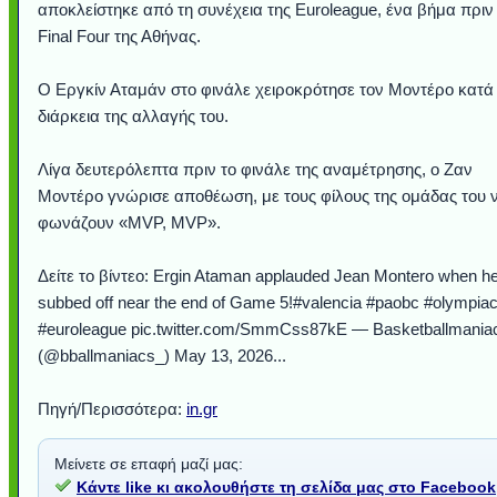
αποκλείστηκε από τη συνέχεια της Euroleague, ένα βήμα πριν
Final Four της Αθήνας.
Ο Εργκίν Αταμάν στο φινάλε χειροκρότησε τον Μοντέρο κατά
διάρκεια της αλλαγής του.
Λίγα δευτερόλεπτα πριν το φινάλε της αναμέτρησης, ο Ζαν
Μοντέρο γνώρισε αποθέωση, με τους φίλους της ομάδας του 
φωνάζουν «MVP, MVP».
Δείτε το βίντεο: Ergin Ataman applauded Jean Montero when h
Υποθαλάσσιο ποτ
Εντυπωσιακές φω
Μουσική από κιθάρ
Ο αέρας του μετρ
Η γάτα και το κο
Ταξίδι στο Duba
Συγκινητικό vide
Ο Κομήτης του 
Alesund: Μια π
Η νέα φωτογρα
Video: Εντυπ
Διεθνής Διαστ
Abbey, Ire
Ταϊτή
subbed off near the end of Game 5!#valencia #paobc #olympia
Σταθμός: Ο κόσμο
φωτίσει τη Γη πε
Νορβηγία που μοιά
Αθήνας από το Δ
λεοπάρδαλη αν
καταιγίδα απ
από καταρρ
στην Ανταρ
τα μαλλιά 
χορδέ
#euroleague pic.twitter.com/SmmCss87kE — Basketballmania
το παράθυρό μου
που κάνει το γ
μωρό μπαμπ
κι απ' το φε
παραμυθέ
Interne
(@bballmaniacs_) May 13, 2026...
Πηγή/Περισσότερα:
in.gr
Μείνετε σε επαφή μαζί μας:
Κάντε like κι ακολουθήστε τη σελίδα μας στο Facebook