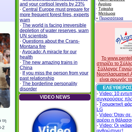
and your cortisol levels by 23%
·
Αγρίνιο
·
Τρίκαλα
·
Central Europe must prepare for
·
Μετέωρα
more frequent forest fires, experts
»
Περισσότερα
warn
·
The world is facing irreversible
depletion of water reserves, warn
UN scientists
·
Questions about the Crans-
Montana fire
·
Avocado: A miracle for our
health
To www.pentel
·
The new amazing trains in
στηρίζει το Σύλ
China
Σύλλογος Γονιώ
·
If you miss the person from your
Νεοπλασματική Α
past relationship
είναι αρωγός τ
·
The borderline personality
ΕΛΕΥΘΕΡΟΣ
disorder
-
Video: 10 εντυ
VIDEO NEWS
συγκρούσεις πλ
-
Τρομακτική φά
LG
-
Video: Όταν σε 
αρέσει η θάλασσα
 τη
-
Video: Οι γκάφες
3-2
ανθρώπινες!