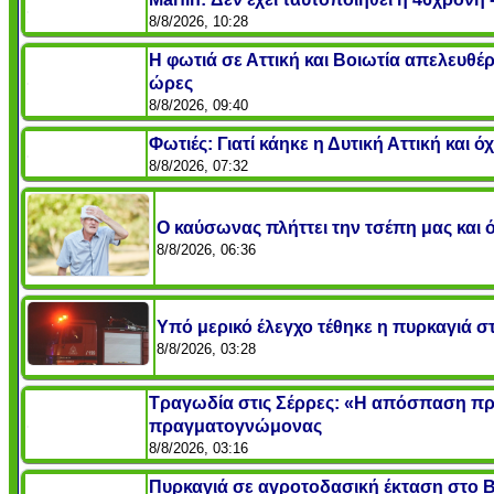
8/8/2026, 10:28
Η φωτιά σε Αττική και Βοιωτία απελευθέρ
ώρες
8/8/2026, 09:40
Φωτιές: Γιατί κάηκε η Δυτική Αττική και ό
8/8/2026, 07:32
Ο καύσωνας πλήττει την τσέπη μας και όχ
8/8/2026, 06:36
Υπό μερικό έλεγχο τέθηκε η πυρκαγιά σ
8/8/2026, 03:28
Τραγωδία στις Σέρρες: «Η απόσπαση προ
πραγματογνώμονας
8/8/2026, 03:16
Πυρκαγιά σε αγροτοδασική έκταση στο 