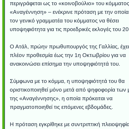
περιγράφεται ως το «κοινοβούλιο» του κόμματο
«Αναγέννηση» – ενέκρινε πρόταση με την οποία
τον γενικό γραμματέα του κόμματος να θέσει
υποψηφιότητα για τις προεδρικές εκλογές του 20
Ο Ατάλ, πρώην πρωθυπουργός της Γαλλίας, έχει
πλέον προθεσμία έως την 1η Οκτωβρίου για να
ανακοινώσει επίσημα την υποψηφιότητά του.
Σύμφωνα με το κόμμα, η υποψηφιότητά του θα
Υποθαλάσσιο πο
Εντυπωσιακές φ
Μουσική από κιθά
Ο αέρας του μετ
Η γάτα και το κ
Ταξίδι στο Dub
Συγκινητικό vid
Ο Κομήτης του
Alesund: Μια 
Η νέα φωτογρ
Video: Εντυ
Διεθνής Διασ
Abbey, Ir
Ταϊτ
Σταθμός: Ο κόσμ
φωτίσει τη Γη π
Νορβηγία που μοι
Αθήνας από το 
λεοπάρδαλη α
καταιγίδα α
από καταρ
στην Ανταρ
τα μαλλιά
χορδέ
οριστικοποιηθεί μόνο μετά από ψηφοφορία των
το παράθυρό μο
που κάνει το 
μωρό μπαμ
κι απ' το φ
παραμυθ
Intern
της «Αναγέννησης», η οποία πρόκειται να
πραγματοποιηθεί τις επόμενες εβδομάδες.
Η πρόταση εγκρίθηκε με συντριπτική πλειοψηφία