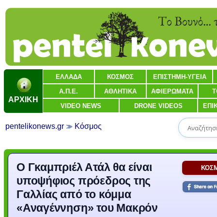
ΕΛΛΑΔΑ
ΚΟΣΜΟΣ
ΕΠΙΣΤΗΜΗ-ΥΓΕΙΑ
Α.Π.Ε.
ΑΘΛΗΤΙΚΑ
ΑΦΙΕΡΩΜΑΤΑ
Τ
ΑΡΧΙΚΗ
VIDEO NEWS
DRONE VIDEOS
ΕΠΙ
pentelikonews.gr
Κόσμος
Ο Γκαμπριέλ Ατάλ θα είναι
ΚΟΣ
υποψήφιος πρόεδρος της
Γαλλίας από το κόμμα
«Αναγέννηση» του Μακρόν