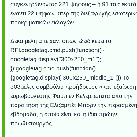
συγκεντρώνοντας 221 ψήφους – ή 91 τοις εκατό
έναντι 22 ψήφων υπέρ της διεξαγωγής εσωτερι
προκριματικών εκλογών.
Δέκα μέλη απείχαν, όπως εξειδικεύει το
RFI.googletag.cmd.push(function() {
googletag.display("300x250_m1");
});googletag.cmd.push(function()
{googletag.display("300x250_middle_1")}) Το
303μελές συμβούλιο προήδρευσε «κατ’ εξαίρεση
ευρωβουλευτής Φαμπιέν Κέλερ, έπειτα από την
παραίτηση της Ελιζαμπέτ Μπορν την περασμέν
εβδομάδα, η οποία είναι και η ίδια πρώην
πρωθυπουργός.