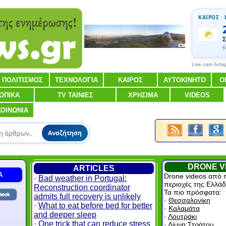
ΚΑΙΡΟΣ · 
Σ
6
Live cam Αστε
ΠΟΛΙΤΙΣΜΟΣ
ΤΕΧΝΟΛΟΓΙΑ
ΚΑΙΡΟΣ
ΑΥΤΟΚΙΝΗΤΟ
Ο
ΟΠΙΚΑ
TV ΤΑΙΝΙΕΣ
ΧΡΗΣΙΜΑ
VIDEOS
ΚΟΙΝΩΝΙΑ
Αναζήτηση
DRONE V
ARTICLES
Α
Drone videos από 
·
Bad weather in Portugal:
περιοχές της Ελλάδ
Reconstruction coordinator
Τα πιο πρόσφατα:
admits full recovery is unlikely
·
Θεσσαλονίκη
·
What to eat before bed for better
·
Καλαμάτα
and deeper sleep
·
Λουτράκι
·
One trick that can reduce stress
·
Λίμνη Στράτου