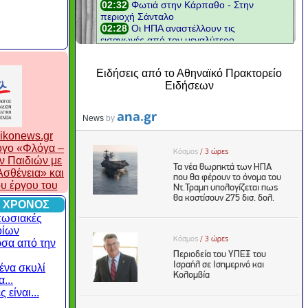
Ειδήσεις από το Αθηναϊκό Πρακτορείο
Ειδήσεων
ikonews.gr
λογο «Φλόγα –
ν Παιδιών με
σθένεια» και
ου έργου του
 ΧΡΟΝΟΣ
πωσιακές
οίων
ρσα από την
ένα σκυλί
...
 είναι...