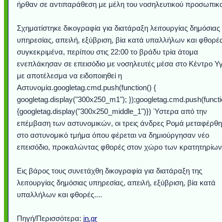
ήρθαν σε αντιπαράθεση με μέλη του νοσηλευτικού προσωπικ
Σχηματίστηκε δικογραφία για διατάραξη λειτουργίας δημόσιας
υπηρεσίας, απειλή, εξύβριση, βία κατά υπαλλήλων και φθορές
συγκεκριμένα, περίπου στις 22:00 το βράδυ τρία άτομα
ενεπλάκησαν σε επεισόδιο με νοσηλευτές μέσα στο Κέντρο Υγ
με αποτέλεσμα να ειδοποιηθεί η
Αστυνομία.googletag.cmd.push(function() {
googletag.display("300x250_m1"); });googletag.cmd.push(functi
{googletag.display("300x250_middle_1")}) Ύστερα από την
επέμβαση των αστυνομικών, οι τρεις άνδρες Ρομά μεταφέρθ
Υποθαλάσσιο ποτ
Εντυπωσιακές φω
Μουσική από κιθάρ
Ο αέρας του μετρ
Η γάτα και το κο
Ταξίδι στο Duba
Συγκινητικό vide
Ο Κομήτης του 
Alesund: Μια π
Η νέα φωτογρα
Video: Εντυπ
Διεθνής Διαστ
Abbey, Ire
Ταϊτή
στο αστυνομικό τμήμα όπου φέρεται να δημιούργησαν νέο
Σταθμός: Ο κόσμο
φωτίσει τη Γη πε
Νορβηγία που μοιά
Αθήνας από το Δ
λεοπάρδαλη αν
καταιγίδα απ
από καταρρ
στην Ανταρ
τα μαλλιά 
χορδέ
επεισόδιο, προκαλώντας φθορές στον χώρο των κρατητηρίων
το παράθυρό μου
που κάνει το γ
μωρό μπαμπ
κι απ' το φε
παραμυθέ
Interne
Εις βάρος τους συνετάχθη δικογραφία για διατάραξη της
λειτουργίας δημόσιας υπηρεσίας, απειλή, εξύβριση, βία κατά
υπαλλήλων και φθορές....
Πηγή/Περισσότερα:
in.gr