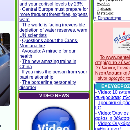
and your cortisol levels by 23%
·
Αγρίνιο
·
Τρίκαλα
·
Central Europe must prepare for
·
Μετέωρα
more frequent forest fires, experts
»
Περισσότερα
warn
·
The world is facing irreversible
depletion of water reserves, warn
UN scientists
·
Questions about the Crans-
Montana fire
·
Avocado: A miracle for our
health
To www.pentel
·
The new amazing trains in
στηρίζει το Σύλ
China
Σύλλογος Γονιώ
·
If you miss the person from your
Νεοπλασματική Α
past relationship
είναι αρωγός τ
·
The borderline personality
ΕΛΕΥΘΕΡΟΣ
disorder
-
Video: 10 εντυ
VIDEO NEWS
συγκρούσεις πλ
-
Τρομακτική φά
LG
-
Video: Όταν σε 
αρέσει η θάλασσα
-
Video: Οι γκάφες
ι
ανθρώπινες!