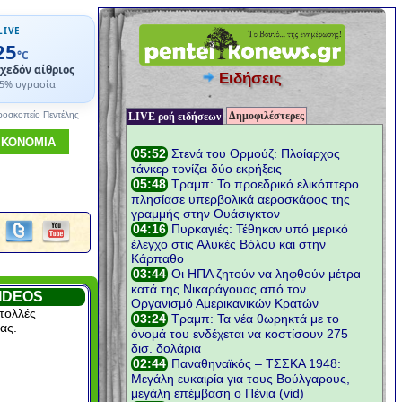
LIVE
25
°C
χεδόν αίθριος
Ειδήσεις
5% υγρασία
Δημοφιλέστερες
ροσκοπείο Πεντέλης
LIVE ροή ειδήσεων
ΙΚΟΝΟΜΙΑ
IDEOS
πολλές
ας.