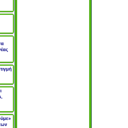
σα
νέας
στιγμή
ι
,
ούμε»
των