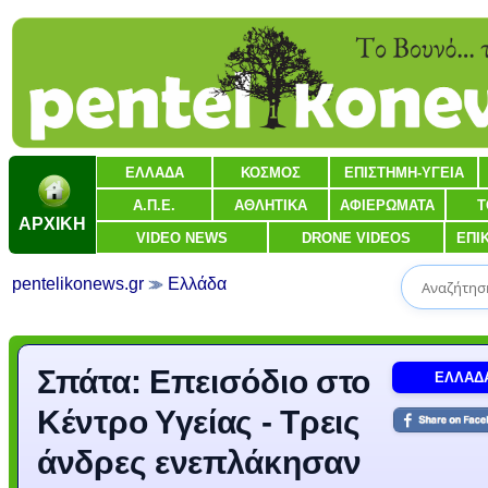
ΕΛΛΑΔΑ
ΚΟΣΜΟΣ
ΕΠΙΣΤΗΜΗ-ΥΓΕΙΑ
Α.Π.Ε.
ΑΘΛΗΤΙΚΑ
ΑΦΙΕΡΩΜΑΤΑ
Τ
ΑΡΧΙΚΗ
VIDEO NEWS
DRONE VIDEOS
ΕΠΙ
pentelikonews.gr
Ελλάδα
Σπάτα: Επεισόδιο στο
ΕΛΛΑΔ
Κέντρο Υγείας - Τρεις
άνδρες ενεπλάκησαν