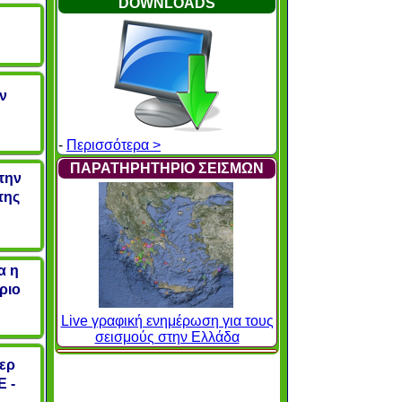
DOWNLOADS
ν
-
Περισσότερα >
ΠΑΡΑΤΗΡΗΤΗΡΙΟ ΣΕΙΣΜΩΝ
την
της
α η
ριο
Live γραφική ενημέρωση για τους
σεισμούς στην Ελλάδα
ερ
Ε -